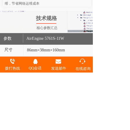
维，节省网络运维成本
技术规格
核心参数汇总
参数
AirEngine 5761S-11W
尺寸
86mm×38mm×160mm
2.4GHz: 2×2:2，5GHz：2×2:2
MIMO流
QQ会话
拨打热线
发送邮件
在线咨询
DC：12V±10%
电源输入
PoE供电：满足802.3af以太网供电标
准
工作频段
2.4G和5G
最高速率
1.775 Gbps
天线类型
内置智能天线