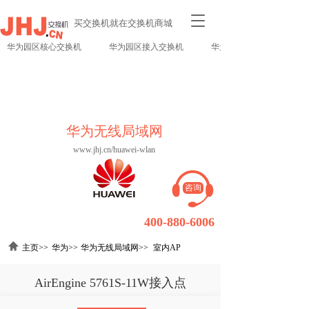
T
买交换机就在交换机商城
o
g
华为园区核心交换机
华为园区接入交换机
华为园区SMB交换机
g
l
e
n
a
华为无线局域网
v
i
www.jhj.cn/huawei-wlan
g
a
t
咨询
i
o
400-880-6006
n
主页>>
华为>>
华为无线局域网>>
室内AP
AirEngine 5761S-11W接入点