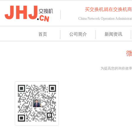
买交换机就在交换机商城J
China Network Operation Administrat
首页
公司简介
新闻资讯
为提高您的询价效
负责业务：
负责企
议，数据
售支持
400-88
公司总机：
企业邮箱：
li@cno
用微信扫描，保存名片